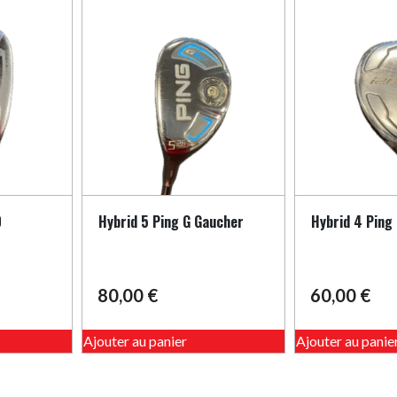
options
peuvent
être
choisies
sur
la
page
du
produit
0
Hybrid 5 Ping G Gaucher
Hybrid 4 Ping
80,00
€
60,00
€
Ajouter au panier
Ajouter au panie