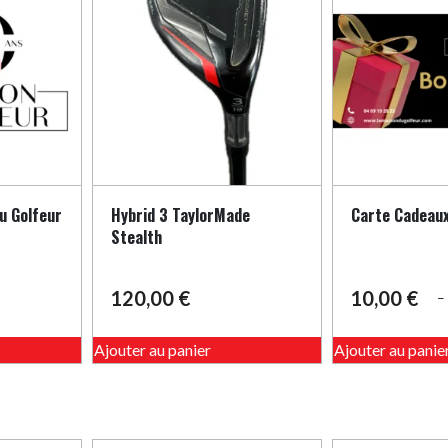
u Golfeur
Hybrid 3 TaylorMade
Carte Cadeau
Stealth
120,00
€
10,00
€
Plage
de
Ce
prix :
Ajouter au panier
Ajouter au panie
produit
10,00 €
a
à
plusieurs
200,00 €
variations.
Les