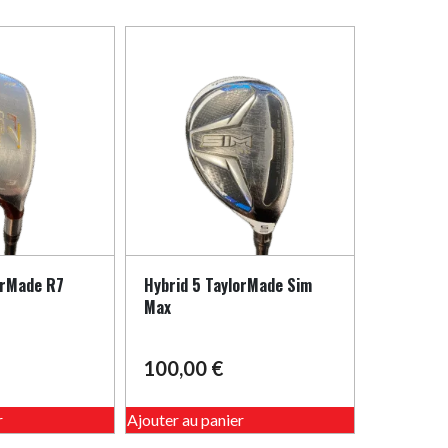
orMade R7
Hybrid 5 TaylorMade Sim
Max
100,00
€
r
Ajouter au panier