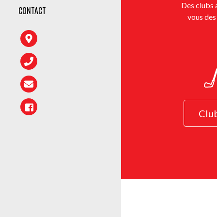
Des clubs a
CONTACT
vous des 
Clu