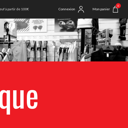
0
uf à partir de 100€
Connexion
Mon panier
ique