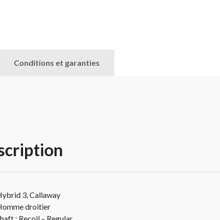
Conditions et garanties
cription
ybrid 3, Callaway
omme droitier
haft : Recoil – Regular