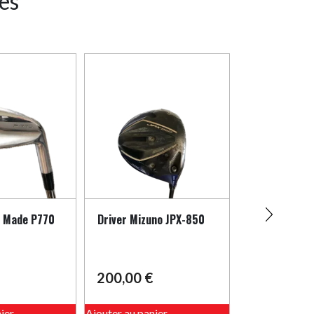
res
r Made P770
Driver Mizuno JPX-850
Hybrid 3 Miz
Gaucher
200,00
€
90,00
€
ier
Ajouter au panier
Ajouter au pani