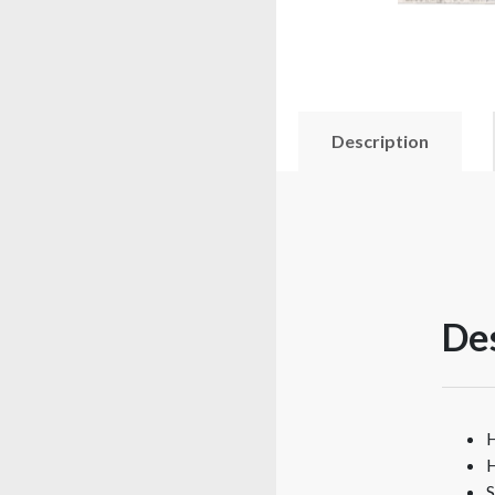
Description
Des
H
H
S