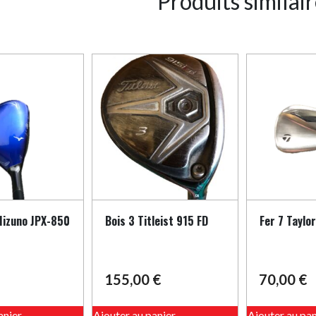
Produits similai
Mizuno JPX-850
Bois 3 Titleist 915 FD
Fer 7 Taylo
155,00
€
70,00
€
anier
Ajouter au panier
Ajouter au pan