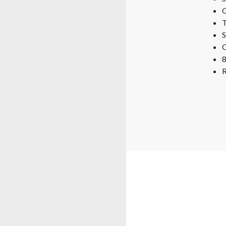
G
T
S
G
8
R