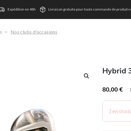
Expédition en 48h
Livraison gratuite pour toute commande de produit ne
e
>
Nos clubs d'occasions
Hybrid 
80,00
€
TVA
1 en stock