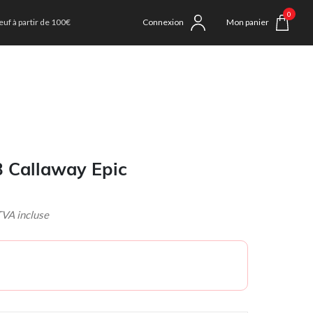
0
uf à partir de 100€
Connexion
Mon panier
3 Callaway Epic
 incluse