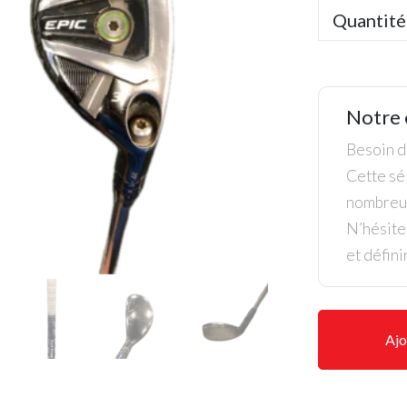
Quantité
Notre 
Besoin de
Cette sél
nombreus
N’hésite
et défini
Ajo