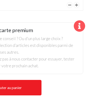
quantité
de
Hybrid
3
carte premium
Callaway
Epic
 conseil ? Ou d’un plus large choix ?
ection d’articles est disponibles parmi de
es autres.
z pas à nous contacter pour essayer, tester
r votre prochain achat.
uter au panier