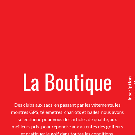
La Boutique
I
n
s
c
r
i
p
t
i
o
n
n
e
w
s
l
e
t
t
e
Des clubs aux sacs, en passant par les vêtements, les
montres GPS, télémètres, chariots et balles, nous avons
sélectionné pour vous des articles de qualité, aux
meilleurs prix, pour répondre aux attentes des golfeurs
et pratiquer le golf dans toutes les conditions.