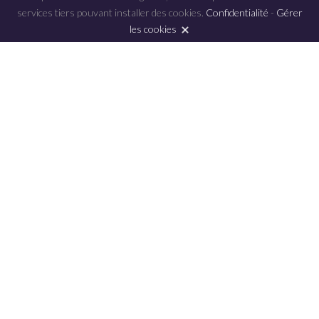
services tiers pouvant installer des cookies.
Confidentialité
-
Gérer
les cookies
Nos clubs
d'occasions