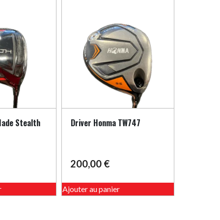
Made Stealth
Driver Honma TW747
200,00
€
r
Ajouter au panier