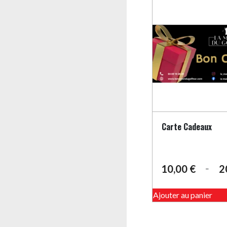
Carte Cadeaux
10,00
€
2
–
Plage
de
prix :
Ajouter au panier
10,00 €
à
200,00 €