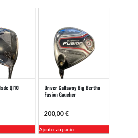
Made QI10
Driver Callaway Big Bertha
Fusion Gaucher
200,00
€
r
Ajouter au panier