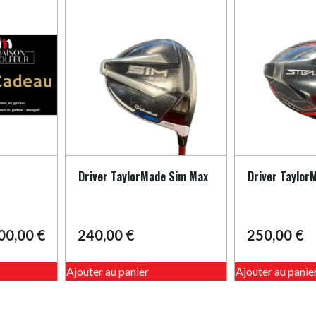
options
peuvent
être
choisies
sur
la
page
du
produit
Driver TaylorMade Sim Max
Driver Taylor
00,00
€
240,00
€
250,00
€
Ce
Ajouter au panier
Ajouter au panie
produit
a
plusieurs