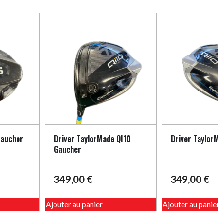
variations.
Les
options
peuvent
être
choisies
sur
la
page
du
produit
Gaucher
Driver TaylorMade QI10
Driver Taylor
Gaucher
349,00
€
349,00
€
Ajouter au panier
Ajouter au panie