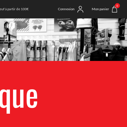
0
uf à partir de 100€
Connexion
Mon panier
ique