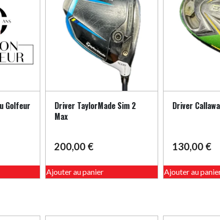
u Golfeur
Driver TaylorMade Sim 2
Driver Callawa
Max
200,00
€
130,00
€
Ce
Ajouter au panier
Ajouter au panie
produit
a
plusieurs
variations.
Les