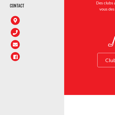
Des clubs a
CONTACT
vous des 
Clu