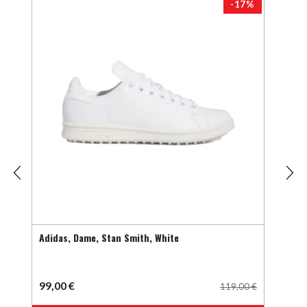
4%
-17%
Adidas, Dame, Stan Smith, White
Adid
99,00
€
70,
00
€
119,00
€
Ce
Ce