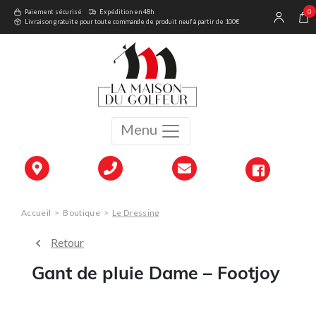
0
Paiement sécurisé
Expédition en 48h
Livraison gratuite pour toute commande de produit neuf à partir de 100€
Menu
Accueil
>
Boutique
>
Le Dressing
Retour
Gant de pluie Dame – Footjoy