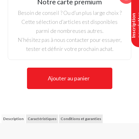
Notre carte premium
Dame
-
Besoin de conseil ? Ou d’un plus large choix ?
I
n
s
c
r
i
p
t
i
o
n
n
e
w
s
l
e
t
t
e
Footjoy
Cette sélection d’articles est disponibles
parmi de nombreuses autres.
N’hésitez pas à nous contacter pour essayer,
tester et définir votre prochain achat.
Ajouter au panier
Description
Caractéristiques
Conditions et garanties