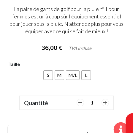
La paire de gants de golf pour la pluie n°1 pour
femmes est un à coup sûr l’équipement essentiel
pour jouer sous la pluie. N’attendez plus pour vous
équiper avec ce qui se fait de mieux !
36,00
€
TVA incluse
Taille
S
M
M/L
L
Quantité
quantité
de
Gant
de
pluie