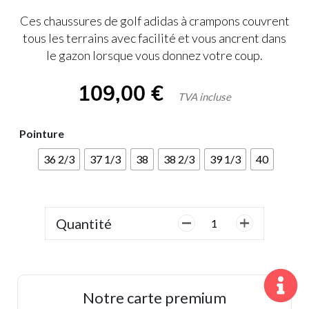
Ces chaussures de golf adidas à crampons couvrent
tous les terrains avec facilité et vous ancrent dans
le gazon lorsque vous donnez votre coup.
109,00
€
TVA incluse
Pointure
36 2/3
37 1/3
38
38 2/3
39 1/3
40
Quantité
quantité
de
Adidas,
Dame,
S2G
Notre carte premium
BOA,