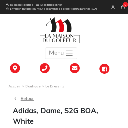
0
Paiement sécurisé
Expédition en 48h
Livraison gratuite pour toute commande de produit neuf à partir de 100€
Menu
Accueil
>
Boutique
>
Le Dressing
Retour
Adidas, Dame, S2G BOA,
White