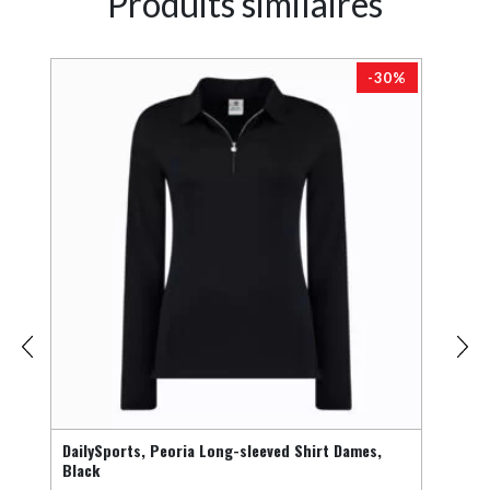
Produits similaires
-30%
DailySports, Peoria Long-sleeved Shirt Dames,
Nike,
Black