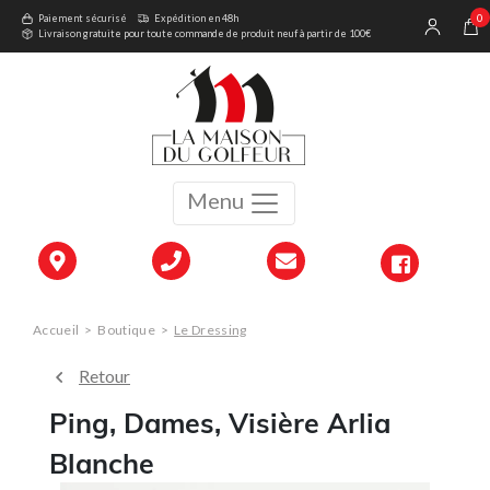
0
Paiement sécurisé
Expédition en 48h
Livraison gratuite pour toute commande de produit neuf à partir de 100€
Menu
Accueil
>
Boutique
>
Le Dressing
Retour
Ping, Dames, Visière Arlia
Blanche