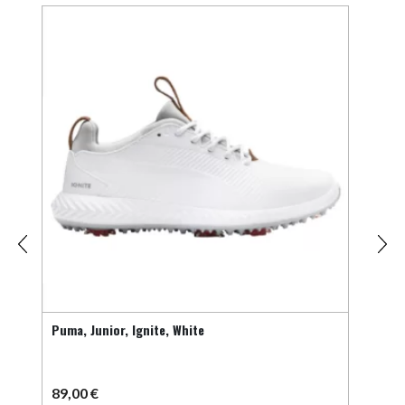
9%
Puma, Junior, Ignite, White
Puma,
89,00
€
75,
00
€