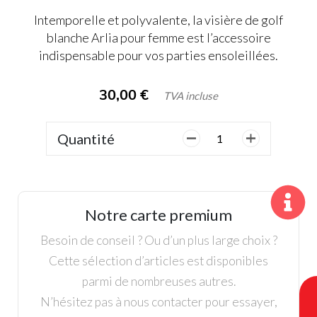
Intemporelle et polyvalente, la visière de golf
blanche Arlia pour femme est l’accessoire
indispensable pour vos parties ensoleillées.
30,00
€
TVA incluse
Quantité
quantité
de
Ping,
Dames,
Visière
Notre carte premium
Arlia
Blanche
Besoin de conseil ? Ou d’un plus large choix ?
Cette sélection d’articles est disponibles
parmi de nombreuses autres.
N’hésitez pas à nous contacter pour essayer,