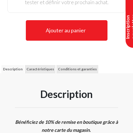
tester et définir votre prochain achat.
I
n
s
c
r
i
p
t
i
o
n
n
e
w
s
l
e
t
t
e
Ajouter au panier
Description
Caractéristiques
Conditions et garanties
Description
Bénéficiez de 10% de remise en boutique grâce à
notre carte du magasin.