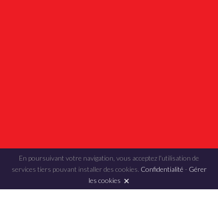
En poursuivant votre navigation, vous acceptez l'utilisation de
services tiers pouvant installer des cookies.
Confidentialité
-
Gérer
les cookies