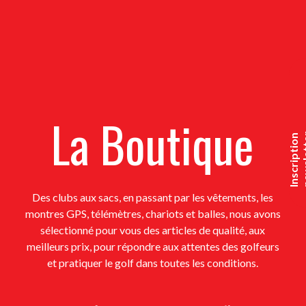
La Boutique
I
n
s
c
r
i
p
t
i
o
n
n
e
w
s
l
e
t
t
e
Des clubs aux sacs, en passant par les vêtements, les
montres GPS, télémètres, chariots et balles, nous avons
sélectionné pour vous des articles de qualité, aux
meilleurs prix, pour répondre aux attentes des golfeurs
et pratiquer le golf dans toutes les conditions.