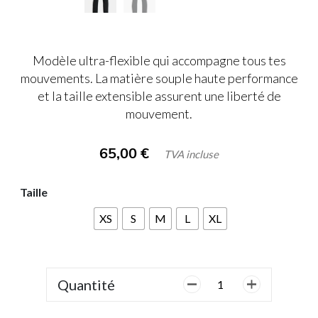
Modèle ultra-flexible qui accompagne tous tes
mouvements. La matière souple haute performance
et la taille extensible assurent une liberté de
mouvement.
65,00
€
TVA incluse
Taille
XS
S
M
L
XL
Quantité
quantité
de
Under