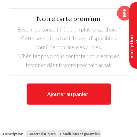
Armour,
Pantalon
Notre carte premium
Junior
Noir
Besoin de conseil ? Ou d’un plus large choix ?
Cette sélection d’articles est disponibles
I
n
s
c
r
i
p
t
i
o
n
n
e
w
s
l
e
t
t
e
parmi de nombreuses autres.
N’hésitez pas à nous contacter pour essayer,
tester et définir votre prochain achat.
Ajouter au panier
Description
Caractéristiques
Conditions et garanties