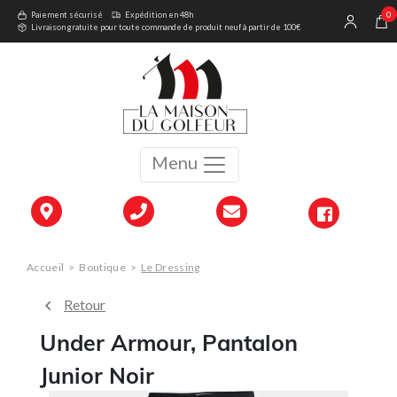
0
Paiement sécurisé
Expédition en 48h
Livraison gratuite pour toute commande de produit neuf à partir de 100€
Menu
Accueil
>
Boutique
>
Le Dressing
Retour
Under Armour, Pantalon
Junior Noir