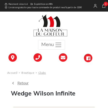
0
Paiement sécurisé
Expédition en 48h
Livraison gratuite pour toute commande de produit neuf à partir de 100€
Menu
Accueil
>
Boutique
>
Clubs
Retour
Wedge Wilson Infinite