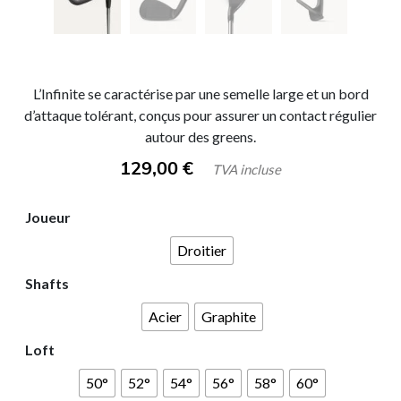
L’Infinite se caractérise par une semelle large et un bord
d’attaque tolérant, conçus pour assurer un contact régulier
autour des greens.
129,00
€
TVA incluse
Joueur
Droitier
Shafts
Acier
Graphite
Loft
50°
52°
54°
56°
58°
60°