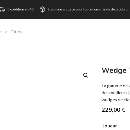
Expédition en 48h
Livraison gratuite pour toute commande de produit ne
e
>
Clubs
Wedge T
La gamme de w
des meilleurs 
wedges de cla
229,00
€
T
Joueur