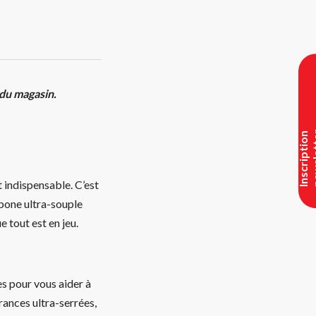
 du magasin.
I
n
s
c
r
i
p
t
i
o
n
n
e
w
s
l
e
t
t
e
t indispensable. C’est
bone ultra-souple
e tout est en jeu.
s pour vous aider à
rances ultra-serrées,