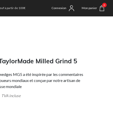
0
uf à partir de 100€
Connexion
Mon panier
aylorMade Milled Grind 5
edges MG5 a été inspirée par les commentaires
joueurs mondiaux et conçue par notre artisan de
sse mondiale
VA incluse