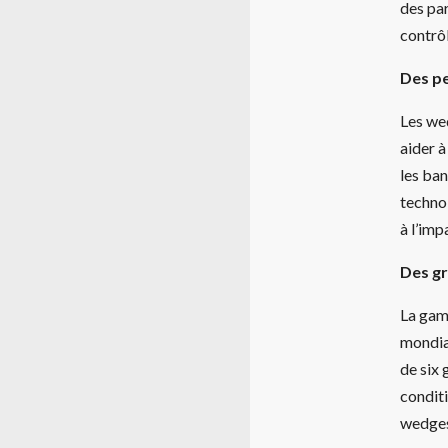
des par
contrô
Des pe
Les we
aider 
les ban
technol
à l’imp
Des gr
La gam
mondia
de six 
condit
wedges 