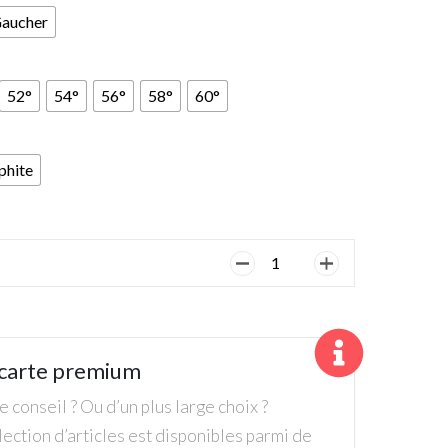
aucher
52°
54°
56°
58°
60°
phite
quantité
de
Wedge
TaylorMade
Milled
carte premium
Grind
5
 conseil ? Ou d’un plus large choix ?
ection d’articles est disponibles parmi de