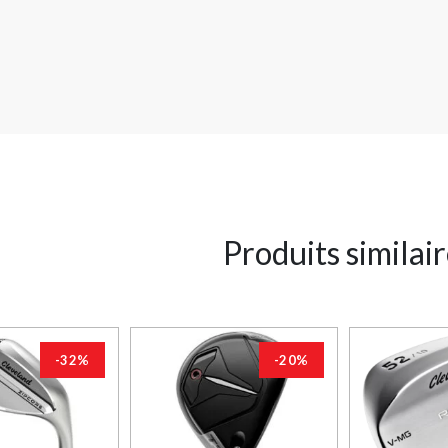
Produits similai
-32%
-20%