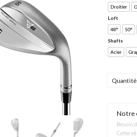
Droitier
G
Loft
48°
50°
Shafts
Acier
Gra
Quantité
Notre 
Besoin de
Cette sél