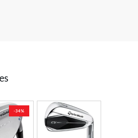
res
-34%