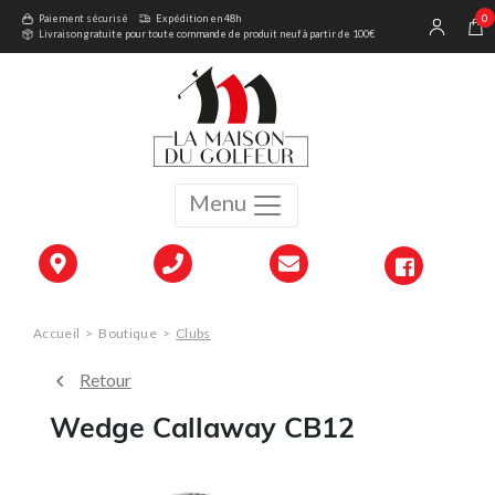
0
Paiement sécurisé
Expédition en 48h
Livraison gratuite pour toute commande de produit neuf à partir de 100€
Menu
Accueil
>
Boutique
>
Clubs
Retour
Wedge Callaway CB12