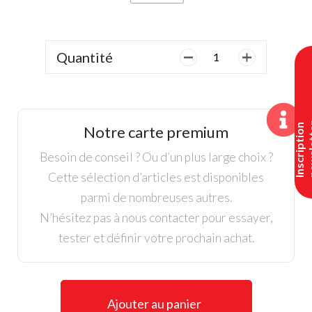
Quantité
quantité
de
Wedge
Callaway
CB12
I
n
s
c
r
i
p
t
i
o
n
n
e
w
s
l
e
t
t
e
Notre carte premium
Besoin de conseil ? Ou d’un plus large choix ?
Cette sélection d’articles est disponibles
parmi de nombreuses autres.
N’hésitez pas à nous contacter pour essayer,
tester et définir votre prochain achat.
Ajouter au panier