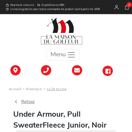
0
Paiement sécurisé
Expédition en 48h
Livraison gratuite pour toute commande de produit neuf à partir de 100€
Menu
Accueil
>
Boutique
>
Le Dressing
Retour
Under Armour, Pull
SweaterFleece Junior, Noir