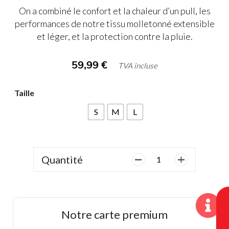
On a combiné le confort et la chaleur d’un pull, les
performances de notre tissu molletonné extensible
et léger, et la protection contre la pluie.
59,99
€
TVA incluse
Taille
S
M
L
Quantité
quantité
de
Under
Armour,
Pull
Notre carte premium
SweaterFleece