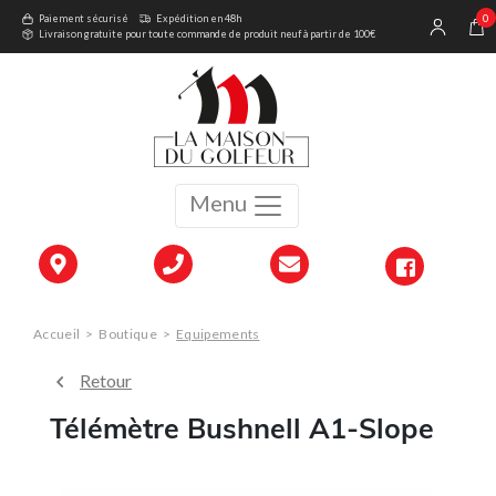
0
Paiement sécurisé
Expédition en 48h
Livraison gratuite pour toute commande de produit neuf à partir de 100€
Menu
Accueil
>
Boutique
>
Equipements
Retour
Télémètre Bushnell A1-Slope