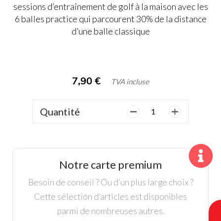
sessions d’entraînement de golf à la maison avec les
6 balles practice qui parcourent 30% de la distance
d’une balle classique
7,90
€
TVA incluse
Quantité
quantité
de
Balles
entrainement
30%
Notre carte premium
Besoin de conseil ? Ou d’un plus large choix ?
Cette sélection d’articles est disponibles
parmi de nombreuses autres.