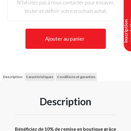
N’hésitez pas à nous contacter pour essayer,
tester et définir votre prochain achat.
I
n
s
c
r
i
p
t
i
o
n
n
e
w
s
l
e
t
t
e
Ajouter au panier
Description
Caractéristiques
Conditions et garanties
Description
Bénéficiez de 10% de remise en boutique grâce