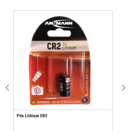
4%
Pile Lithium CR2
Marqu