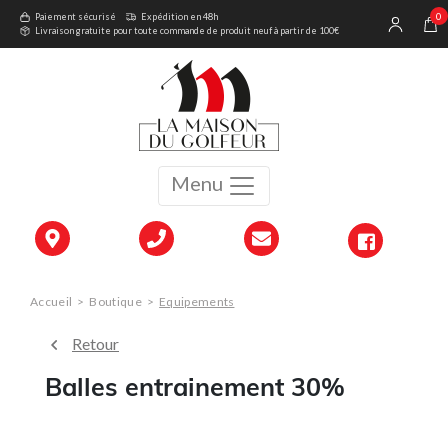
0
Paiement sécurisé
Expédition en 48h
Livraison gratuite pour toute commande de produit neuf à partir de 100€
Menu
Accueil
>
Boutique
>
Equipements
Retour
Balles entrainement 30%