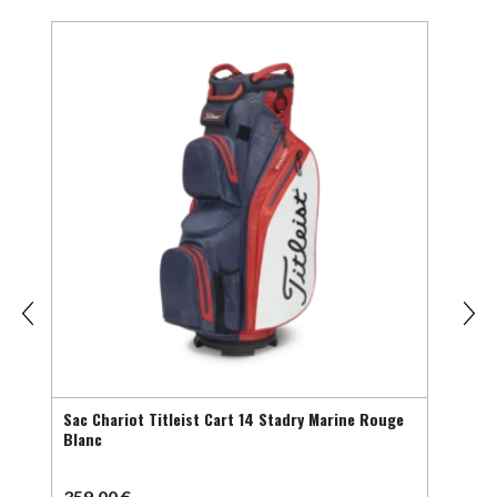
Sac Chariot Titleist Cart 14 Stadry Marine Rouge
Pile 
Blanc
359,00
€
5,5