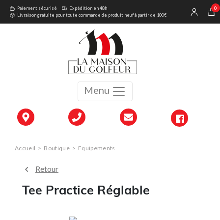
0
Paiement sécurisé
Expédition en 48h
Livraison gratuite pour toute commande de produit neuf à partir de 100€
Menu
Accueil
>
Boutique
>
Equipements
Retour
Tee Practice Réglable