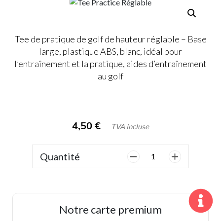
Tee de pratique de golf de hauteur réglable – Base
large, plastique ABS, blanc, idéal pour
l’entraînement et la pratique, aides d’entraînement
au golf
4,50
€
TVA incluse
Quantité
quantité
de
Tee
Practice
Réglable
Notre carte premium