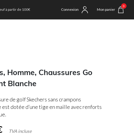
0
uf à partir de 100€
Connexion
Mon panier
s, Homme, Chaussures Go
ght Blanche
ure de golf Skechers sans crampons
est dotée d’une tige en maille avec renforts
ue.
€
TVA incluse