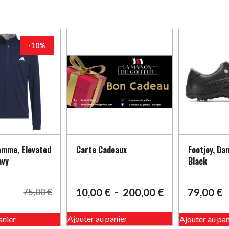
-10%
omme, Elevated
Carte Cadeaux
Footjoy, Dam
avy
Black
10,00
€
200,00
€
79,00
€
75,00
€
–
Plage
de
Ce
Ce
prix :
Ajouter au panier
anier
Ajouter au pan
produit
produit
10,00 €