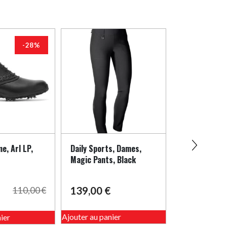
-28%
e, Arl LP,
Daily Sports, Dames,
Adidas, Homm
Magic Pants, Black
1/4 zip, Navy
139,00
€
67,50
€
110,00
€
Ce
Ce
Ajouter au panier
ier
Ajouter au pani
produit
produit