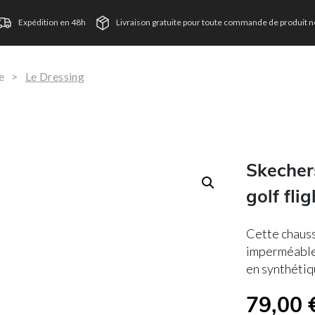
Expédition en 48h
Livraison gratuite pour toute commande de produit ne
e
>
Le Dressing
Skecher
golf fli
Cette chauss
imperméable 
en synthétiq
79,00