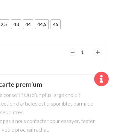
42,5
43
44
44,5
45
quantité
de
Skechers,
Homme,
Chaussures
carte premium
Go
golf
 conseil ? Ou d’un plus large choix ?
flight
ection d’articles est disponibles parmi de
Blanche
es autres.
z pas à nous contacter pour essayer, tester
r votre prochain achat.