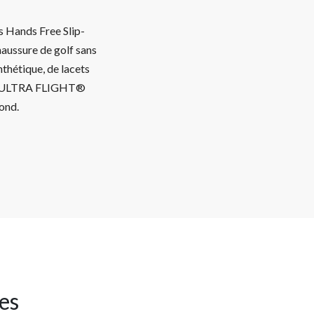
s Hands Free Slip-
haussure de golf sans
thétique, de lacets
age ULTRA FLIGHT®
ond.
res