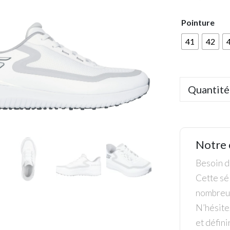
Pointure
41
42
Quantité
Notre 
Besoin de
Cette sél
nombreus
N’hésite
et défini