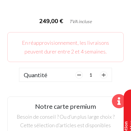
249,00
€
TVA incluse
En réapprovisionnement, les livraisons
peuvent durer entre 2 et 4 semaines.
Quantité
quantité
de
Sac
Trépied,
Wilson
Notre carte premium
Talus
Navy
Besoin de conseil ? Ou d’un plus large choix ?
White
Cette sélection d’articles est disponibles