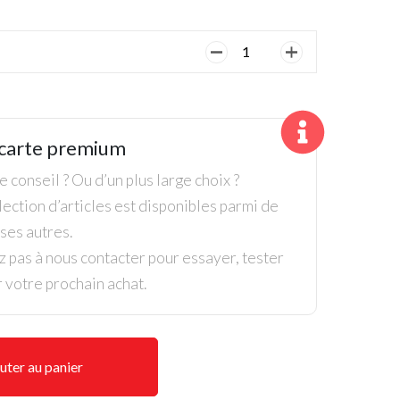
quantité
de
Housse
pour
chariot,
carte premium
Motocaddy
Gamme
 conseil ? Ou d’un plus large choix ?
S
ection d’articles est disponibles parmi de
es autres.
z pas à nous contacter pour essayer, tester
r votre prochain achat.
uter au panier