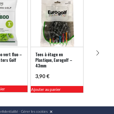
 vert fluo –
Tees à étage en
Balles en mo
ters Golf
Plastique, Eurogolf –
l’entraineme
43mm
6,90
€
3,90
€
ier
Ajouter au pani
Ajouter au panier
nfidentialité
-
Gérer les cookies