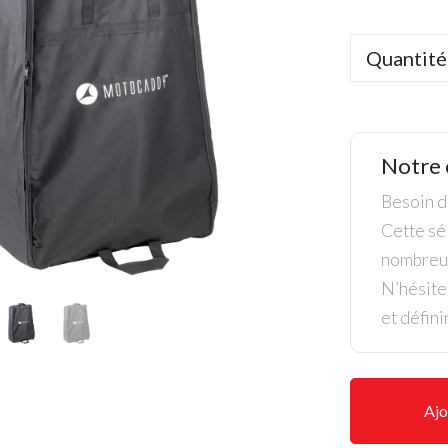
Quantité
Notre 
Besoin de
Cette sél
nombreus
N’hésite
et défini
Ajo