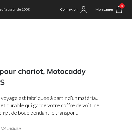
0
uf à partir de 100€
Connexion
Mon panier
pour chariot, Motocaddy
S
 voyage est fabriquée à partir d’un matériau
 et durable qui garde votre coffre de voiture
empt de boue pendant le transport.
 incluse