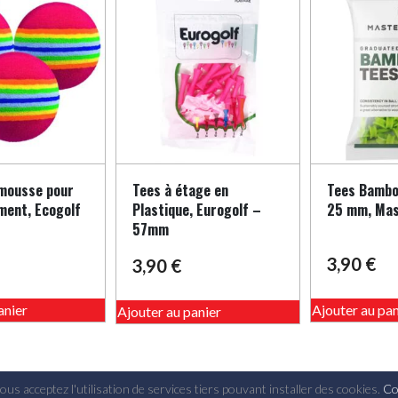
 mousse pour
Tees à étage en
Tees Bamboo
ement, Ecogolf
Plastique, Eurogolf –
25 mm, Mas
57mm
3,90
€
3,90
€
anier
Ajouter au pan
Ajouter au panier
us acceptez l'utilisation de services tiers pouvant installer des cookies.
Co