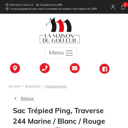
0
Paiement sécurisé
Expédition en 48h
Livraison gratuite pour toute commande de produit neuf à partir de 100€
Menu
Accueil
>
Boutique
>
Equipements
Retour
Sac Trépied Ping, Traverse
244 Marine / Blanc / Rouge