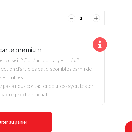
quantité
de
Sac
Trépied
Ping
carte premium
Hoofer
Prodi
 conseil ? Ou d’un plus large choix ?
G
ection d’articles est disponibles parmi de
Junior
es autres.
z pas à nous contacter pour essayer, tester
r votre prochain achat.
uter au panier