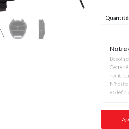
Quantité
Notre 
Besoin de
Cette sél
nombreus
N’hésite
et défini
Ajo