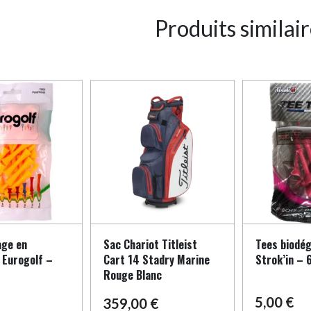
Produits similai
age en
Sac Chariot Titleist
Tees biodég
 Eurogolf –
Cart 14 Stadry Marine
Strok’in –
Rouge Blanc
5,00
€
359,00
€