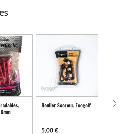
res
radables,
Boulier Scoreur, Ecogolf
Tees à étage
 66mm
Plastique, Eu
70mm
5,00
€
3,90
€