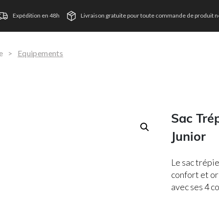
Expédition en 48h
Livraison gratuite pour toute commande de produit ne
e
>
Equipements
Sac Tré
Junior
Le sac trépi
confort et o
avec ses 4 c