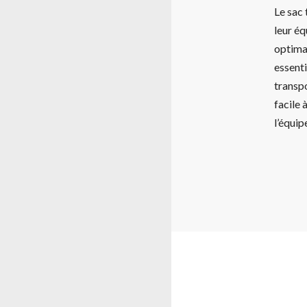
Le sac 
leur éq
optima
essenti
transpo
facile 
l’équi