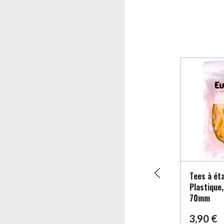
dégradables,
Boulier Scoreur, Ecogolf
Tees à ét
n – 66mm
Plastique,
70mm
5,00
€
3,90
€