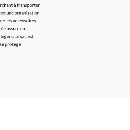
erchant à transporter
rmet une organisation
er les accessoires
rée assure un
légers, ce sac est
luse protège