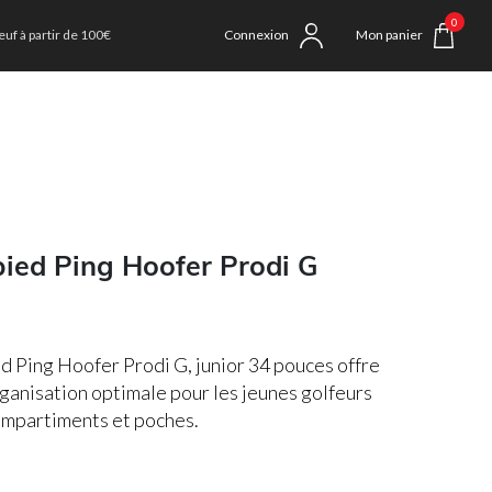
0
uf à partir de 100€
Connexion
Mon panier
pied Ping Hoofer Prodi G
ed Ping Hoofer Prodi G, junior 34 pouces offre
rganisation optimale pour les jeunes golfeurs
ompartiments et poches.