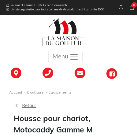
0
Paiement sécurisé
Expédition en 48h
Livraison gratuite pour toute commande de produit neuf à partir de 100€
Menu
Accueil
>
Boutique
>
Equipements
Retour
Housse pour chariot,
Motocaddy Gamme M