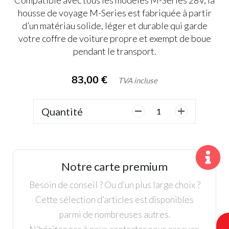
housse de voyage M-Series est fabriquée à partir
d’un matériau solide, léger et durable qui garde
votre coffre de voiture propre et exempt de boue
pendant le transport.
83,00
€
TVA incluse
Quantité
quantité
de
Housse
pour
chariot,
Notre carte premium
Motocaddy
Gamme
Besoin de conseil ? Ou d’un plus large choix ?
M
Cette sélection d’articles est disponibles
parmi de nombreuses autres.