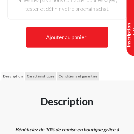
N’hésitez pas à nous contacter pour essayer,
tester et définir votre prochain achat.
I
n
s
c
r
i
p
t
i
o
n
n
e
w
s
l
e
t
t
e
Ajouter au panier
Description
Caractéristiques
Conditions et garanties
Description
Bénéficiez de 10% de remise en boutique grâce à