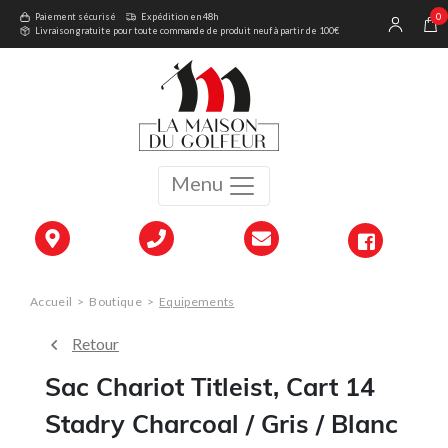
0
Paiement sécurisé
Expédition en 48h
Livraison gratuite pour toute commande de produit neuf à partir de 100€
Menu
Accueil
>
Boutique
>
Equipements
Retour
Sac Chariot Titleist, Cart 14
Stadry Charcoal / Gris / Blanc