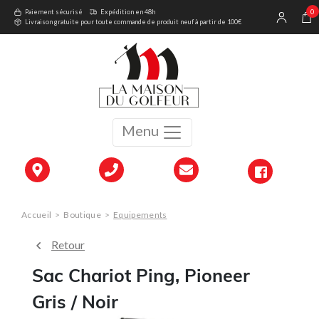
0
Paiement sécurisé
Expédition en 48h
Livraison gratuite pour toute commande de produit neuf à partir de 100€
Menu
Accueil
>
Boutique
>
Equipements
Retour
Sac Chariot Ping, Pioneer
Gris / Noir