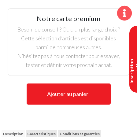
Chariot
Ping,
Notre carte premium
Pioneer
Gris
Besoin de conseil ? Ou d’un plus large choix ?
/
Cette sélection d’articles est disponibles
Noir
parmi de nombreuses autres.
N’hésitez pas à nous contacter pour essayer,
I
n
s
c
r
i
p
t
i
o
n
n
e
w
s
l
e
t
t
e
tester et définir votre prochain achat.
Ajouter au panier
Description
Caractéristiques
Conditions et garanties