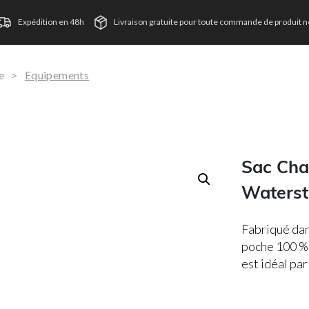
Expédition en 48h
Livraison gratuite pour toute commande de produit ne
e
>
Equipements
Sac Cha
Waterst
Fabriqué dan
poche 100 % 
est idéal par