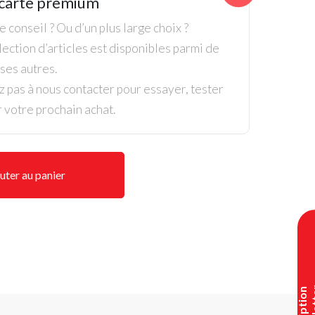
carte premium
Manager
Waterstop
 conseil ? Ou d’un plus large choix ?
Gris
ection d’articles est disponibles parmi de
/
es autres.
Blanc
z pas à nous contacter pour essayer, tester
r votre prochain achat.
uter au panier
I
n
s
c
r
i
p
t
i
o
n
n
e
w
s
l
e
t
t
e