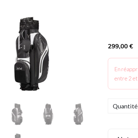
299,00
€
T
En réappr
entre 2 et
Quantité