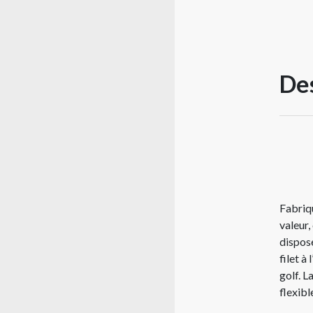
Des
Fabriq
valeur,
dispose
filet à
golf. 
flexibl