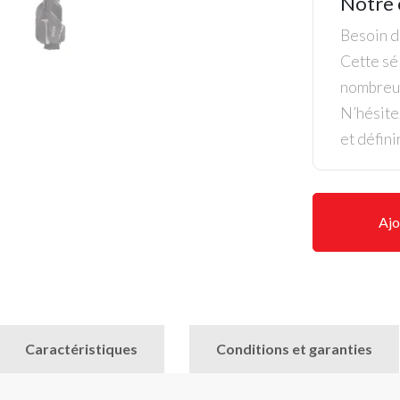
Notre 
Besoin de
Cette sél
nombreus
N’hésite
et défini
Ajo
Caractéristiques
Conditions et garanties