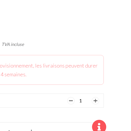
VA incluse
ovisionnement, les livraisons peuvent durer
 4 semaines.
quantité
de
Sac
Chariot
JuCad,