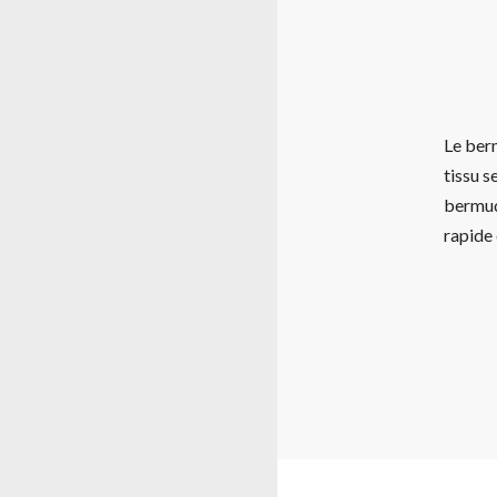
Le berm
tissu s
bermud
rapide 