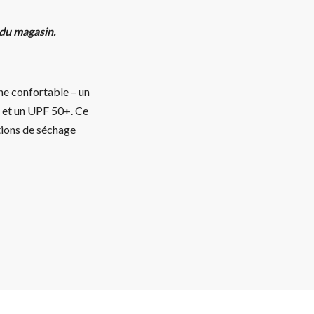
 du magasin.
ne confortable – un
ns et un UPF 50+. Ce
tions de séchage