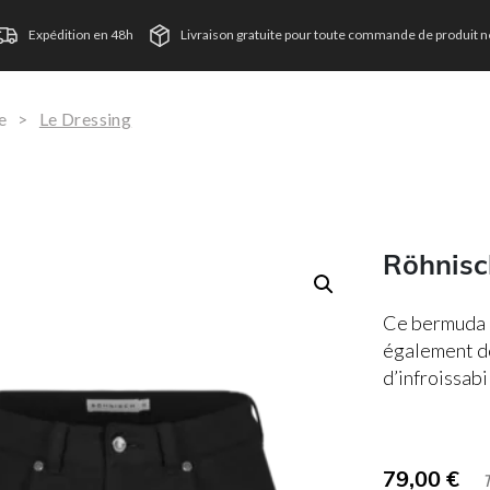
Expédition en 48h
Livraison gratuite pour toute commande de produit ne
e
>
Le Dressing
Röhnisc
Ce bermuda a
également do
d’infroissabi
79,00
€
TVA