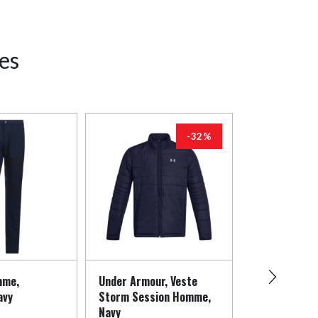
res
-32%
mme,
Under Armour, Veste
Under Armou
avy
Storm Session Homme,
Revo Homme,
Navy
Green