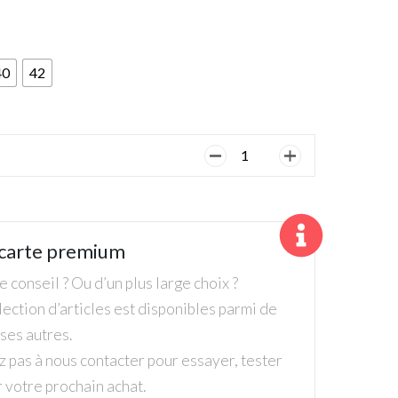
40
42
quantité
de
Röhnisch,
Dame,
Bermuda,
carte premium
Black
 conseil ? Ou d’un plus large choix ?
ection d’articles est disponibles parmi de
es autres.
z pas à nous contacter pour essayer, tester
r votre prochain achat.