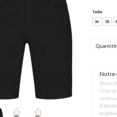
Taille
36
38
Quantité
Notre 
Besoin de
Cette sél
nombreus
N’hésite
et défini