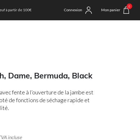
0
uf à partir de 100€
Connexion
Mon panier
h, Dame, Bermuda, Black
vec fente à l’ouverture de la jambe est
té de fonctions de séchage rapide et
lité.
 incluse