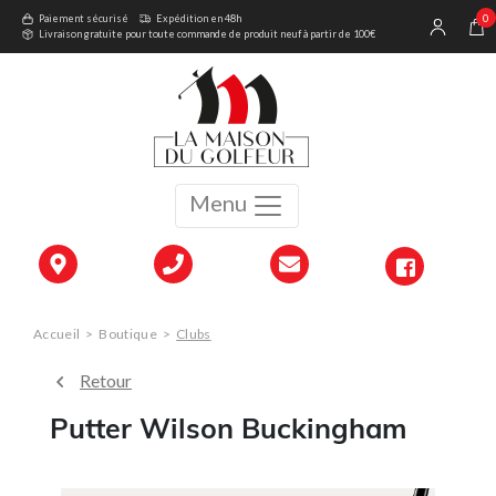
0
Paiement sécurisé
Expédition en 48h
Livraison gratuite pour toute commande de produit neuf à partir de 100€
Menu
Accueil
>
Boutique
>
Clubs
Retour
Putter Wilson Buckingham