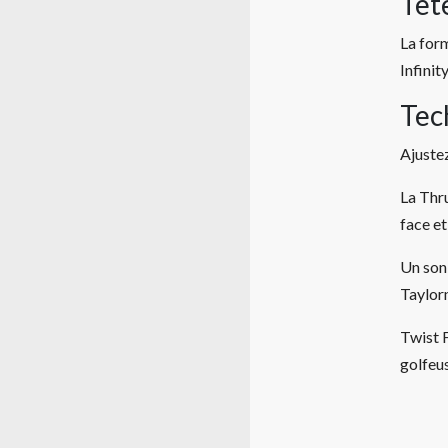
Têt
La for
Infinit
Tec
Ajustez
La Thru
face et
Un son 
Taylor
Twist F
golfeus