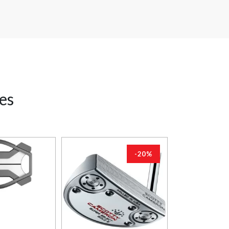
res
-20%