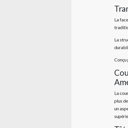
Tra
La face
traditi
La stru
durabil
Conçu p
Cou
Amé
La cour
plus de
un aspe
supérie