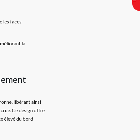
e les faces
améliorant la
gnement
onne, libérant ainsi
ccrue. Ce design offre
te élevé du bord