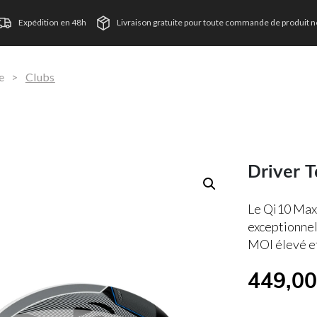
Expédition en 48h
Livraison gratuite pour toute commande de produit ne
e
>
Clubs
Driver 
Le Qi10 Max 
exceptionnel
MOI élevé et
449,0