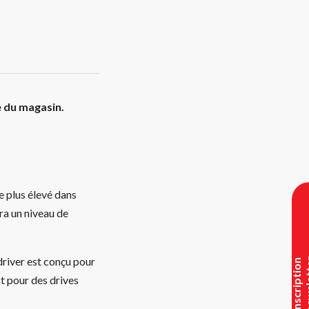
e du magasin.
 plus élevé dans
ra un niveau de
driver est conçu pour
I
n
s
c
r
i
p
t
i
o
n
n
e
w
s
l
e
t
t
e
ct pour des drives