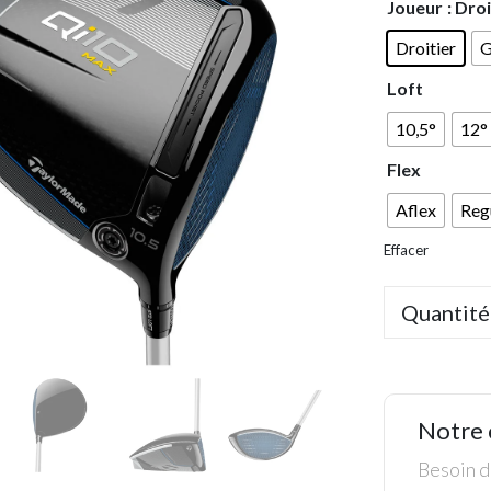
Joueur
: Dro
Droitier
G
Loft
10,5°
12°
Flex
Aflex
Reg
Effacer
Quantité
Notre 
Besoin de