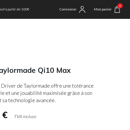
0
uf à partir de 100€
Connexion
Mon panier
Taylormade Qi10 Max
Driver de Taylormade offre une tolérance
le et une jouabilité maximisée grâce à son
 sa technologie avancée.
0
€
TVA incluse