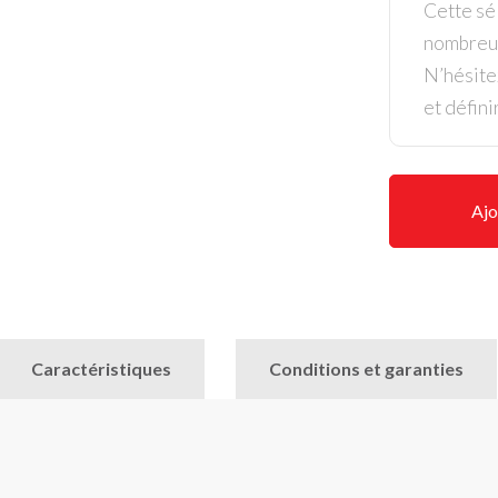
Cette sél
nombreus
N’hésite
et défini
Ajo
Caractéristiques
Conditions et garanties