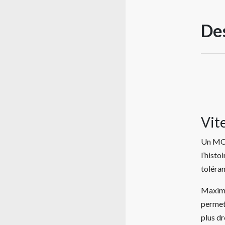
Des
Vit
Un MOI
l’histo
toléra
Maximis
permett
plus dr