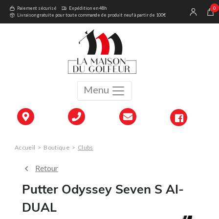
0
Paiement sécurisé
Expédition en 48h
Livraison gratuite pour toute commande de produit neuf à partir de 100€
Menu
Accueil
>
Boutique
>
Clubs
Retour
Putter Odyssey Seven S AI-
DUAL