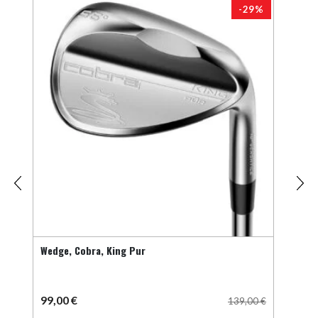
3%
-29%
Wedge, Cobra, King Pur
Drive
99,00
€
449
00
€
139,00
€