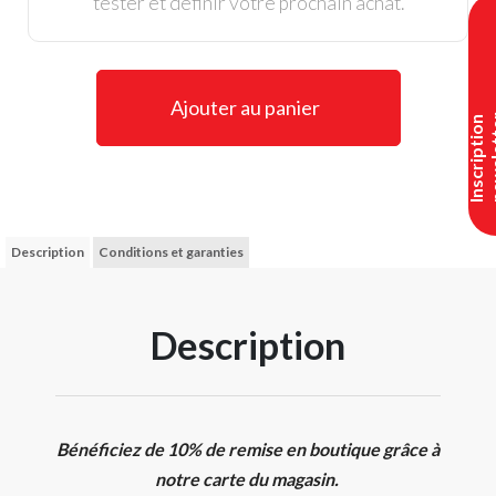
tester et définir votre prochain achat.
Ajouter au panier
I
n
s
c
r
i
p
t
i
o
n
n
e
w
s
l
e
t
t
e
Description
Conditions et garanties
Description
Bénéficiez de 10% de remise en boutique grâce à
notre carte du magasin.