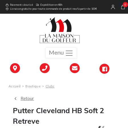
0
Paiement sécurisé
Expédition en 48h
Livraison gratuite pour toute commande de produit neuf à partir de 100€
Menu
Accueil
>
Boutique
>
Clubs
Retour
Putter Cleveland HB Soft 2
Retreve