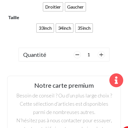
Droitier
Gaucher
Taille
33inch
34inch
35inch
Quantité
quantité
de
Putter
Cleveland
HB
Notre carte premium
Soft
2
Besoin de conseil ? Ou d’un plus large choix ?
Retreve
Cette sélection d’articles est disponibles
parmi de nombreuses autres.
N’hésitez pas à nous contacter pour essayer,