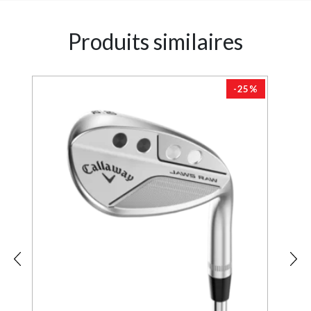
Produits similaires
1%
-25%