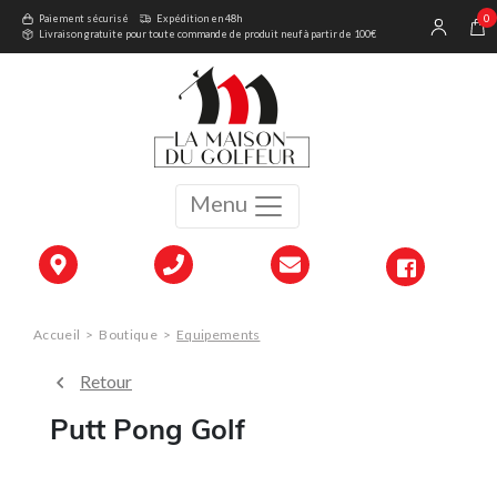
0
Paiement sécurisé
Expédition en 48h
Livraison gratuite pour toute commande de produit neuf à partir de 100€
Menu
Accueil
>
Boutique
>
Equipements
Retour
Putt Pong Golf