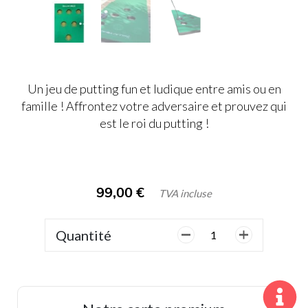
Un jeu de putting fun et ludique entre amis ou en
famille ! Affrontez votre adversaire et prouvez qui
est le roi du putting !
99,00
€
TVA incluse
Quantité
quantité
de
Putt
Pong
Golf