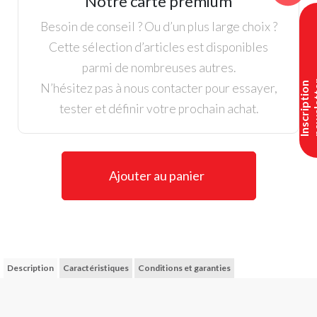
Notre carte premium
Besoin de conseil ? Ou d’un plus large choix ?
Cette sélection d’articles est disponibles
parmi de nombreuses autres.
I
n
s
c
r
i
p
t
i
o
n
n
e
w
s
l
e
t
t
e
N’hésitez pas à nous contacter pour essayer,
tester et définir votre prochain achat.
Ajouter au panier
Description
Caractéristiques
Conditions et garanties