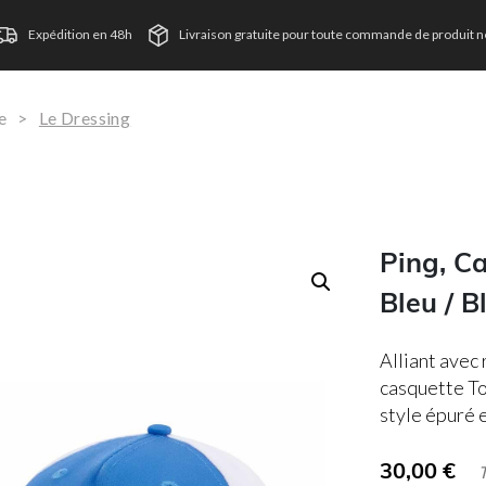
Expédition en 48h
Livraison gratuite pour toute commande de produit ne
e
>
Le Dressing
Ping, C
Bleu / B
Alliant avec 
casquette Tou
style épuré e
30,00
€
TVA