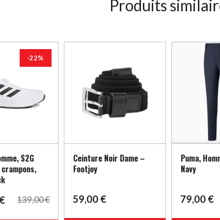
Produits similai
-22%
omme, S2G
Ceinture Noir Dame –
Puma, Homm
 crampons,
Footjoy
Navy
ck
59,00
€
79,00
€
€
139,00
€
Ce
Ce