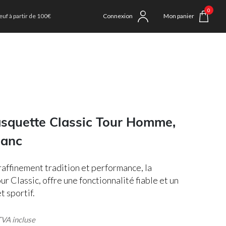
0
uf à partir de 100€
Connexion
Mon panier
asquette Classic Tour Homme,
lanc
raffinement tradition et performance, la
r Classic, offre une fonctionnalité fiable et un
t sportif.
 incluse