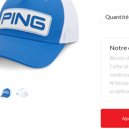
Quantité
Notre 
Besoin de
Cette sél
nombreus
N’hésite
et défini
Ajo