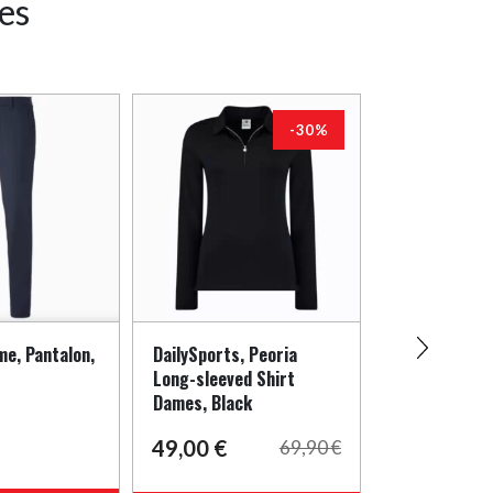
res
-30%
e, Pantalon,
DailySports, Peoria
Adidas, Hom
Long-sleeved Shirt
BOA, Sans c
Dames, Black
White Black
49,00
€
109,00
€
69,90
€
Ce
Ce