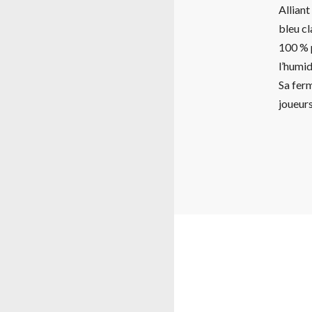
Alliant
bleu cl
100 % p
l’humid
Sa ferm
joueurs