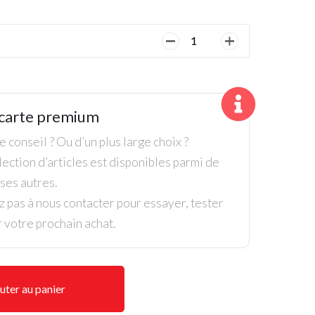
quantité
de
Ping,
Casquette
Classic
carte premium
Tour
Homme,
 conseil ? Ou d’un plus large choix ?
Bleu
ection d’articles est disponibles parmi de
/
es autres.
Blanc
z pas à nous contacter pour essayer, tester
r votre prochain achat.
uter au panier