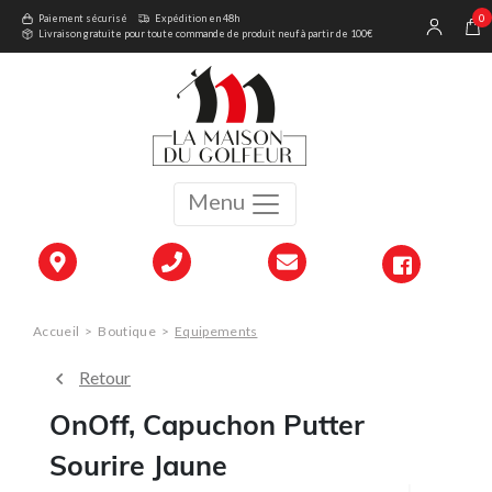
0
Paiement sécurisé
Expédition en 48h
Livraison gratuite pour toute commande de produit neuf à partir de 100€
Menu
Accueil
>
Boutique
>
Equipements
Retour
OnOff, Capuchon Putter
Sourire Jaune