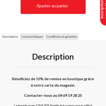
I
n
s
c
r
i
p
t
i
o
n
n
e
w
s
l
e
t
t
e
Ajouter au panier
Description
Caractéristiques
Conditions et garanties
Description
Bénéficiez de 10% de remise en boutique grâce
à notre carte du magasin.
Contacter-nous au 04 69 19 28 25
Le headcover ONOFF Smile est conçu pour offrir