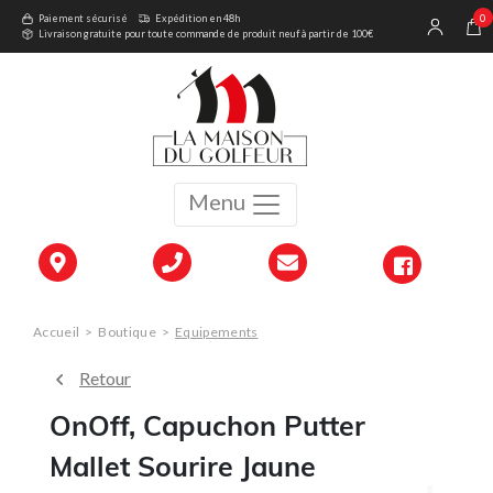
0
Paiement sécurisé
Expédition en 48h
Livraison gratuite pour toute commande de produit neuf à partir de 100€
Menu
Accueil
>
Boutique
>
Equipements
Retour
OnOff, Capuchon Putter
Mallet Sourire Jaune