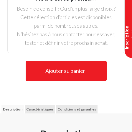
Mallet
Sourire
Besoin de conseil ? Ou d’un plus large choix ?
Jaune
Cette sélection d’articles est disponibles
parmi de nombreuses autres.
I
n
s
c
r
i
p
t
i
o
n
n
e
w
s
l
e
t
t
e
N’hésitez pas à nous contacter pour essayer,
tester et définir votre prochain achat.
Ajouter au panier
Description
Caractéristiques
Conditions et garanties