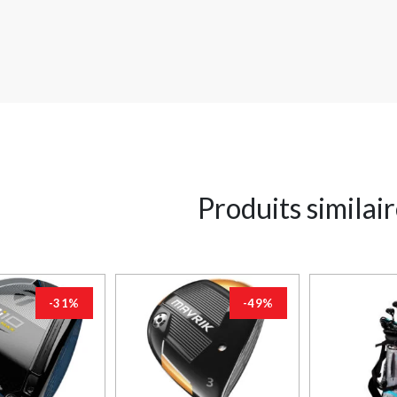
Produits similai
-31%
-49%