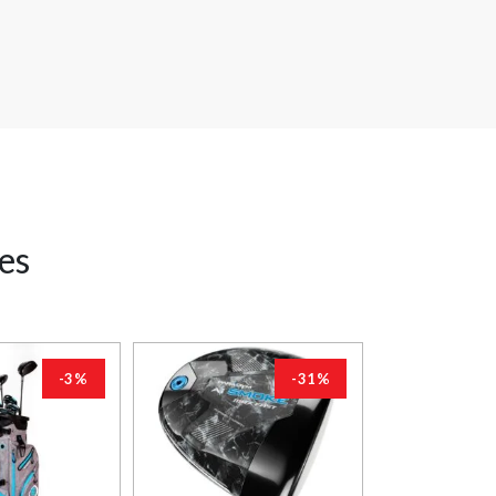
res
-3%
-31%