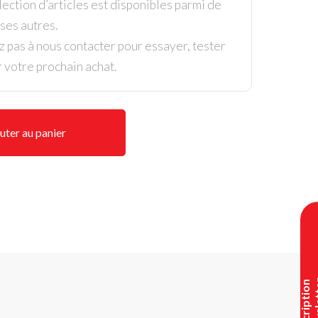
ection d’articles est disponibles parmi de
es autres.
z pas à nous contacter pour essayer, tester
r votre prochain achat.
uter au panier
I
n
s
c
r
i
p
t
i
o
n
n
e
w
s
l
e
t
t
e