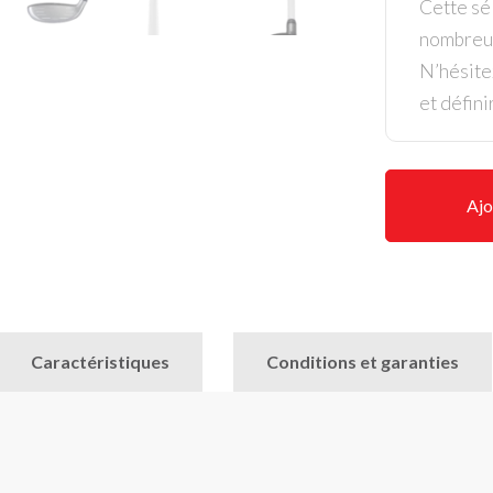
Cette sél
nombreus
N’hésite
et défini
Ajo
Caractéristiques
Conditions et garanties