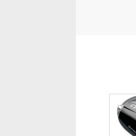
-3%
-31%