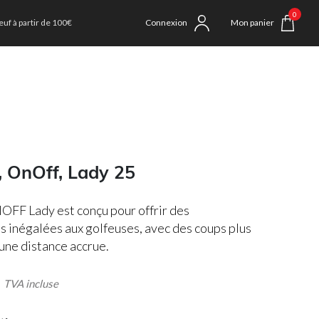
0
uf à partir de 100€
Connexion
Mon panier
, OnOff, Lady 25
OFF Lady est conçu pour offrir des
 inégalées aux golfeuses, avec des coups plus
 une distance accrue.
VA incluse