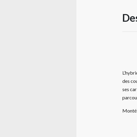
Des
L’hybr
des cou
ses ca
parcou
Monté 