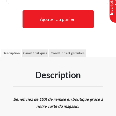
I
n
s
c
r
i
p
t
i
o
n
n
e
w
s
l
e
t
t
e
Ajouter au panier
Description
Caractéristiques
Conditions et garanties
Description
Bénéficiez de 10% de remise en boutique grâce à
notre carte du magasin.