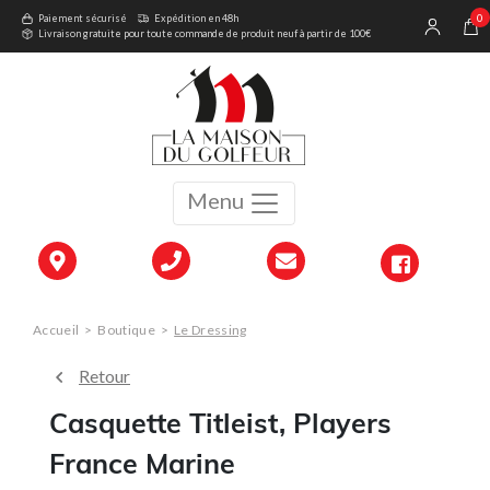
0
Paiement sécurisé
Expédition en 48h
Livraison gratuite pour toute commande de produit neuf à partir de 100€
Menu
Accueil
>
Boutique
>
Le Dressing
Retour
Casquette Titleist, Players
France Marine