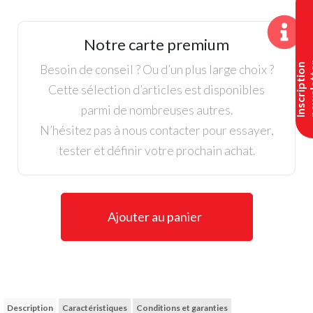
Callaway,
Casquette
Stitch
Notre carte premium
Magnet
Homme,
I
n
s
c
r
i
p
t
i
o
n
n
e
w
s
l
e
t
t
e
Besoin de conseil ? Ou d’un plus large choix ?
Rouge
Cette sélection d’articles est disponibles
parmi de nombreuses autres.
N’hésitez pas à nous contacter pour essayer,
tester et définir votre prochain achat.
Ajouter au panier
Description
Caractéristiques
Conditions et garanties