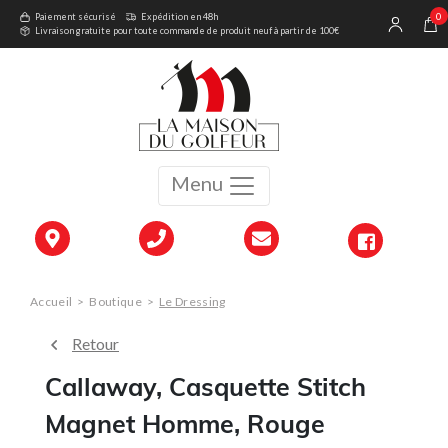
0
Paiement sécurisé
Expédition en 48h
Livraison gratuite pour toute commande de produit neuf à partir de 100€
Menu
Accueil
>
Boutique
>
Le Dressing
Retour
Callaway, Casquette Stitch
Magnet Homme, Rouge