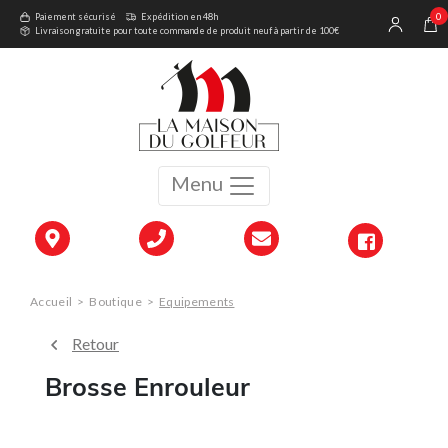
0
Paiement sécurisé
Expédition en 48h
Livraison gratuite pour toute commande de produit neuf à partir de 100€
Menu
Accueil
>
Boutique
>
Equipements
Retour
Brosse Enrouleur