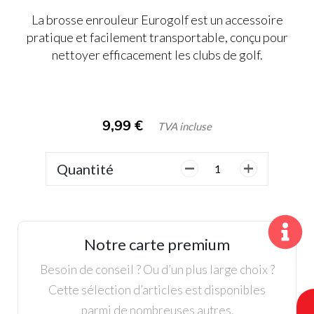
La brosse enrouleur Eurogolf est un accessoire
pratique et facilement transportable, conçu pour
nettoyer efficacement les clubs de golf.
9,99
€
TVA incluse
Quantité
quantité
de
Brosse
Enrouleur
Notre carte premium
Besoin de conseil ? Ou d’un plus large choix ?
Cette sélection d’articles est disponibles
parmi de nombreuses autres.