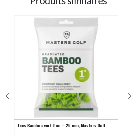
Produits similaires
Tees Bamboo vert fluo – 25 mm, Masters Golf
Tees