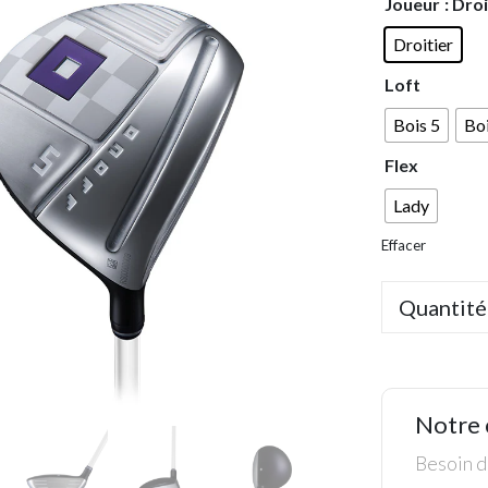
Joueur
: Dro
Droitier
Loft
Bois 5
Boi
Flex
Lady
Effacer
Quantité
Notre 
Besoin de