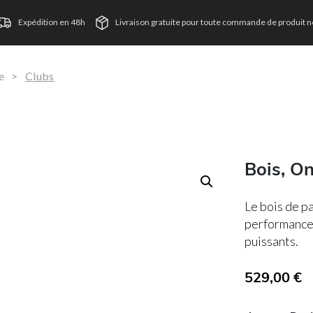
Expédition en 48h
Livraison gratuite pour toute commande de produit ne
e
>
Clubs
Bois, O
Le bois de p
performances
puissants.
529,00
€
T