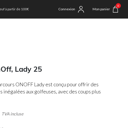
0
uf à partir de 100€
Connexion
Mon panier
nOff, Lady 25
arcours ONOFF Lady est conçu pour offrir des
 inégalées aux golfeuses, avec des coups plus
VA incluse