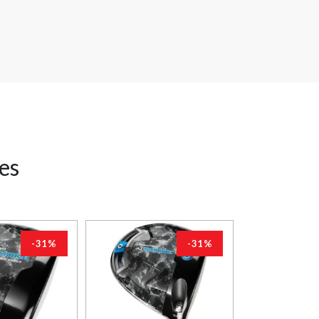
res
-31%
-31%