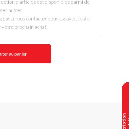
ection d’articles est disponibles parmi de
es autres.
z pas à nous contacter pour essayer, tester
r votre prochain achat.
uter au panier
I
n
s
c
r
i
p
t
i
o
n
n
e
w
s
l
e
t
t
e