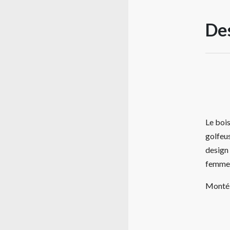
Des
Le boi
golfeus
design
femmes
Monté 