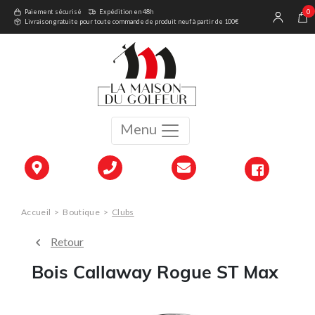
0
Paiement sécurisé
Expédition en 48h
Livraison gratuite pour toute commande de produit neuf à partir de 100€
Menu
Accueil
>
Boutique
>
Clubs
Retour
Bois Callaway Rogue ST Max