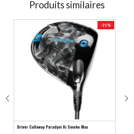
Produits similaires
1%
-31%
Driver Callaway Paradym Ai Smoke Max
Wedg