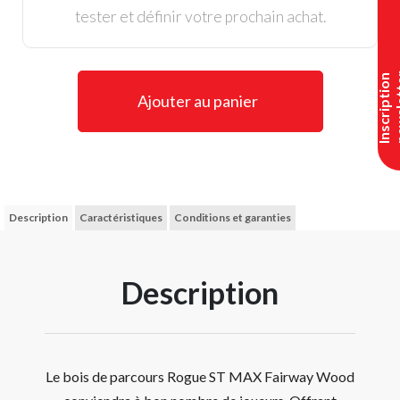
tester et définir votre prochain achat.
I
n
s
c
r
i
p
t
i
o
n
n
e
w
s
l
e
t
t
e
Ajouter au panier
Description
Caractéristiques
Conditions et garanties
Description
Le bois de parcours Rogue ST MAX Fairway Wood