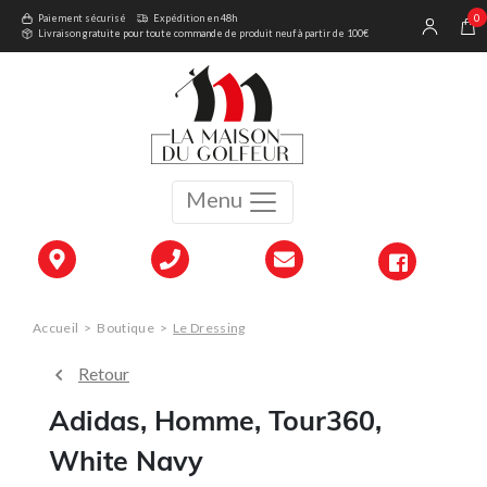
0
Paiement sécurisé
Expédition en 48h
Livraison gratuite pour toute commande de produit neuf à partir de 100€
Menu
Accueil
>
Boutique
>
Le Dressing
Retour
Adidas, Homme, Tour360,
White Navy