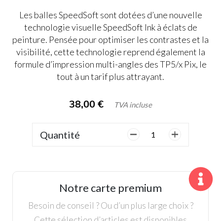
Les balles SpeedSoft sont dotées d’une nouvelle
technologie visuelle SpeedSoft Ink à éclats de
peinture. Pensée pour optimiser les contrastes et la
visibilité, cette technologie reprend également la
formule d’impression multi-angles des TP5/x Pix, le
tout à un tarif plus attrayant.
38,00
€
TVA incluse
Quantité
quantité
de
12
Balles
Taylor
Notre carte premium
Made
SpeedSoft
Besoin de conseil ? Ou d’un plus large choix ?
Ink
Cette sélection d’articles est disponibles