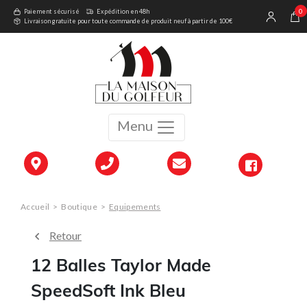
0
Paiement sécurisé
Expédition en 48h
Livraison gratuite pour toute commande de produit neuf à partir de 100€
Menu
Accueil
>
Boutique
>
Equipements
Retour
12 Balles Taylor Made
SpeedSoft Ink Bleu