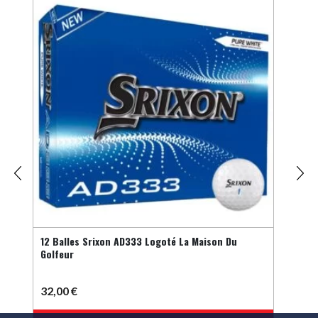
12 Balles Srixon AD333 Logoté La Maison Du
Balle
Golfeur
32,00
€
6,9