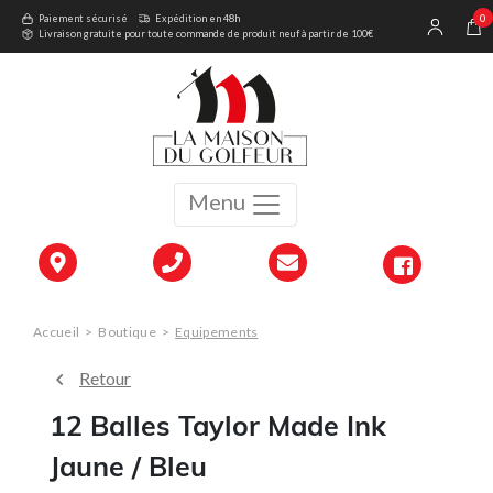
0
Paiement sécurisé
Expédition en 48h
Livraison gratuite pour toute commande de produit neuf à partir de 100€
Menu
Accueil
>
Boutique
>
Equipements
Retour
12 Balles Taylor Made Ink
Jaune / Bleu