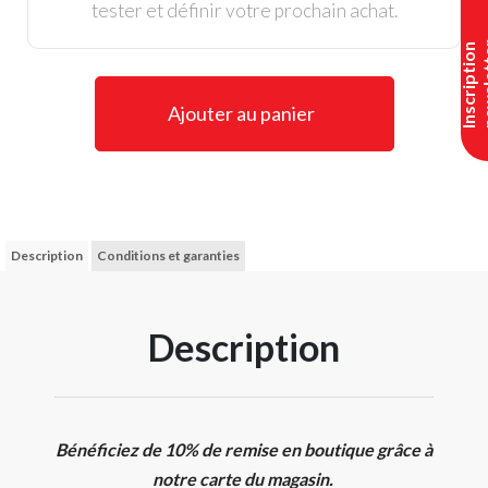
tester et définir votre prochain achat.
I
n
s
c
r
i
p
t
i
o
n
n
e
w
s
l
e
t
t
e
Ajouter au panier
Description
Conditions et garanties
Description
Bénéficiez de 10% de remise en boutique grâce à
notre carte du magasin.