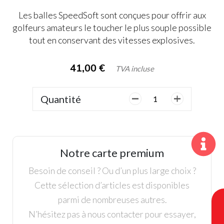
Les balles SpeedSoft sont conçues pour offrir aux
golfeurs amateurs le toucher le plus souple possible
tout en conservant des vitesses explosives.
41,00
€
TVA incluse
Quantité
quantité
de
12
Balles
Taylor
Notre carte premium
Made
Ink
Besoin de conseil ? Ou d’un plus large choix ?
Jaune
Cette sélection d’articles est disponibles
/
parmi de nombreuses autres.
Bleu
N’hésitez pas à nous contacter pour essayer,