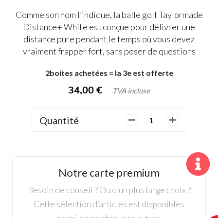
Comme son nom l’indique, la balle golf Taylormade
Distance+ White est conçue pour délivrer une
distance pure pendant le temps où vous devez
vraiment frapper fort, sans poser de questions
2boites achetées = la 3e est offerte
34,00
€
TVA incluse
Quantité
quantité
de
12
Balles
TaylorMade
Notre carte premium
Distance+
Blanche
Besoin de conseil ? Ou d’un plus large choix ?
Cette sélection d’articles est disponibles