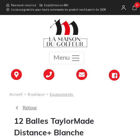
0
Paiement sécurisé
Expédition en 48h
Livraison gratuite pour toute commande de produit neuf à partir de 100€
Menu
Accueil
>
Boutique
>
Equipements
Retour
12 Balles TaylorMade
Distance+ Blanche