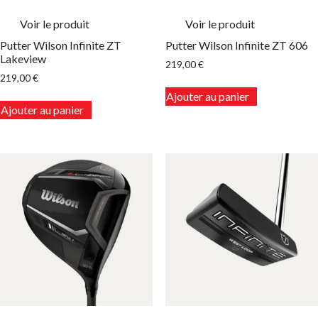
Voir le produit
Voir le produit
Putter Wilson Infinite ZT
Putter Wilson Infinite ZT 606
Lakeview
219,00
€
219,00
€
Ce
Ajouter au panier
Ce
produit
Ajouter au panier
produit
a
a
plusieurs
plusieurs
variations.
variations.
Les
Les
options
options
peuvent
peuvent
être
être
choisies
choisies
sur
sur
la
la
page
page
du