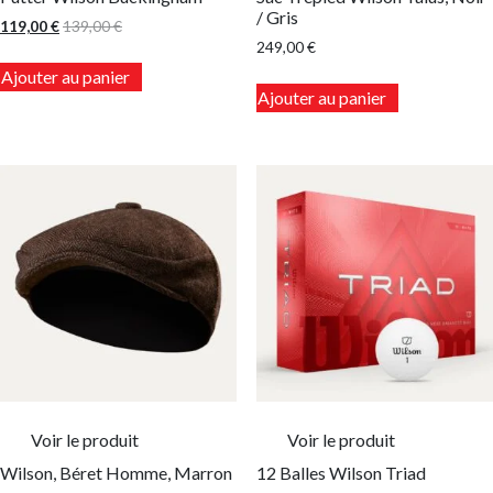
/ Gris
119,00
€
139,00
€
249,00
€
Ce
Ajouter au panier
produit
Ajouter au panier
a
plusieurs
variations.
Les
options
peuvent
être
choisies
sur
la
page
du
produit
Voir le produit
Voir le produit
Wilson, Béret Homme, Marron
12 Balles Wilson Triad