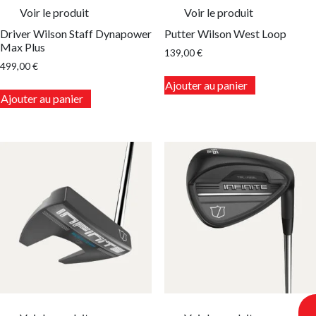
du
produit
Voir le produit
Voir le produit
produit
Driver Wilson Staff Dynapower
Putter Wilson West Loop
Max Plus
139,00
€
499,00
€
Ce
Ajouter au panier
Ce
produit
Ajouter au panier
produit
a
a
plusieurs
plusieurs
variations.
variations.
Les
Les
options
options
peuvent
peuvent
être
être
choisies
choisies
sur
sur
la
la
page
page
du
du
produit