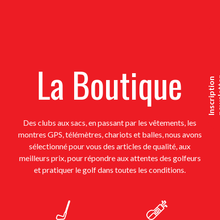
La Boutique
I
n
s
c
r
i
p
t
i
o
n
n
e
w
s
l
e
t
t
e
Des clubs aux sacs, en passant par les vêtements, les
montres GPS, télémètres, chariots et balles, nous avons
sélectionné pour vous des articles de qualité, aux
meilleurs prix, pour répondre aux attentes des golfeurs
et pratiquer le golf dans toutes les conditions.