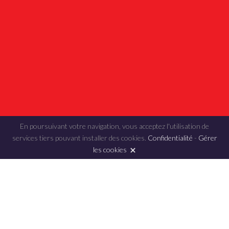
En poursuivant votre navigation, vous acceptez l'utilisation de
services tiers pouvant installer des cookies.
Confidentialité
-
Gérer
les cookies