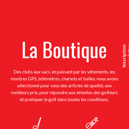
La Boutique
I
n
s
c
r
i
p
t
i
o
n
n
e
w
s
l
e
t
t
e
Des clubs aux sacs, en passant par les vêtements, les
montres GPS, télémètres, chariots et balles, nous avons
sélectionné pour vous des articles de qualité, aux
meilleurs prix, pour répondre aux attentes des golfeurs
et pratiquer le golf dans toutes les conditions.