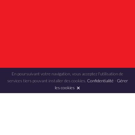
En poursuivant votre navigation, vous acceptez l'utilisation de
services tiers pouvant installer des cookies.
Confidentialité
-
Gérer
les cookies