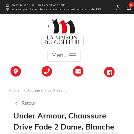
0
Paiement sécurisé
Expédition en 48h
Livraison gratuite pour toute commande de produit neuf à partir de 100€
Menu
Accueil
>
Boutique
>
Le Dressing
Retour
Under Armour, Chaussure
Drive Fade 2 Dame, Blanche