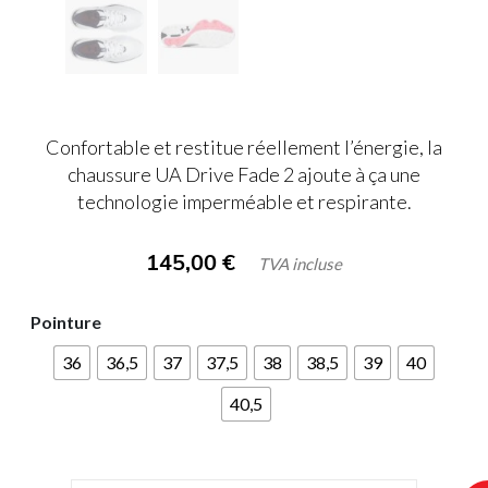
Confortable et restitue réellement l’énergie, la
chaussure UA Drive Fade 2 ajoute à ça une
technologie imperméable et respirante.
145,00
€
TVA incluse
Pointure
36
36,5
37
37,5
38
38,5
39
40
40,5