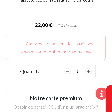
frais : tout ce qu’il te faut sur le parcours.
22,00
€
TVA incluse
En réapprovisionnement, les livraisons
peuvent durer entre 2 et 4 semaines.
Quantité
quantité
de
Under
Armour,
Casquette
Notre carte premium
Homme,
Blanche
Besoin de conseil ? Ou d’un plus large choix ?