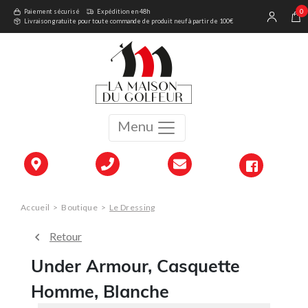
0
Paiement sécurisé
Expédition en 48h
Livraison gratuite pour toute commande de produit neuf à partir de 100€
Menu
Accueil
>
Boutique
>
Le Dressing
Retour
Under Armour, Casquette
Homme, Blanche