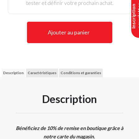
tester et définir votre prochain achat.
I
n
s
c
r
i
p
t
i
o
n
n
e
w
s
l
e
t
t
e
Ajouter au panier
Description
Caractéristiques
Conditions et garanties
Description
Bénéficiez de 10% de remise en boutique grâce à
notre carte du magasin.