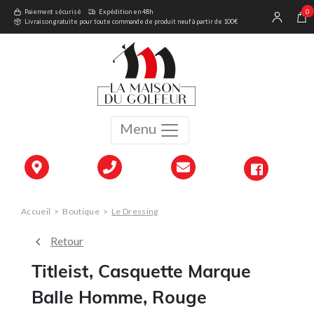
0
Paiement sécurisé
Expédition en 48h
Livraison gratuite pour toute commande de produit neuf à partir de 100€
Menu
Accueil
>
Boutique
>
Le Dressing
Retour
Titleist, Casquette Marque
Balle Homme, Rouge