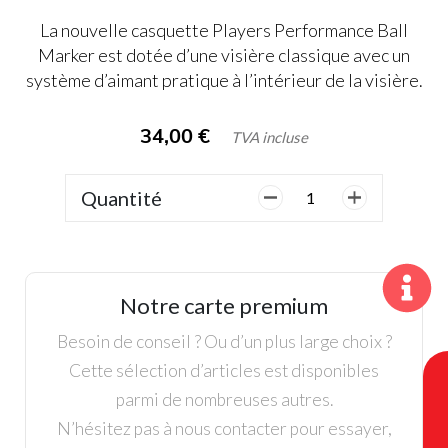
La nouvelle casquette Players Performance Ball
Marker est dotée d’une visière classique avec un
système d’aimant pratique à l’intérieur de la visière.
34,00
€
TVA incluse
Quantité
quantité
de
Titleist,
Casquette
Marque
Notre carte premium
Balle
Homme,
Besoin de conseil ? Ou d’un plus large choix ?
Rouge
Cette sélection d’articles est disponibles
parmi de nombreuses autres.
N’hésitez pas à nous contacter pour essayer,